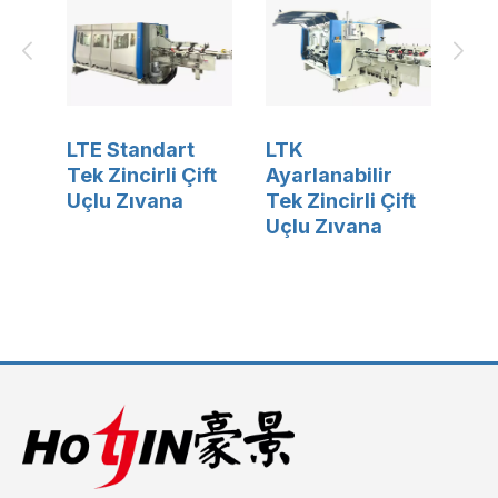
ndart
LTK
LT Ekonomik Tek
irli Çift
Ayarlanabilir
Zincirli Çift Uçlu
Tek Zincirli Çift